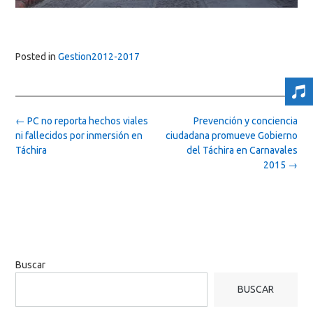
Posted in
Gestion2012-2017
Post
←
PC no reporta hechos viales
Prevención y conciencia
navigation
ni fallecidos por inmersión en
ciudadana promueve Gobierno
Táchira
del Táchira en Carnavales
2015
→
Buscar
BUSCAR