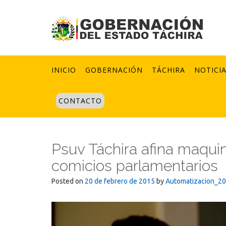
Skip
to
content
INICIO
GOBERNACIÓN
TÁCHIRA
NOTICI
CONTACTO
Psuv Táchira afina maquina
comicios parlamentarios
Posted on
20 de febrero de 2015
by
Automatizacion_2