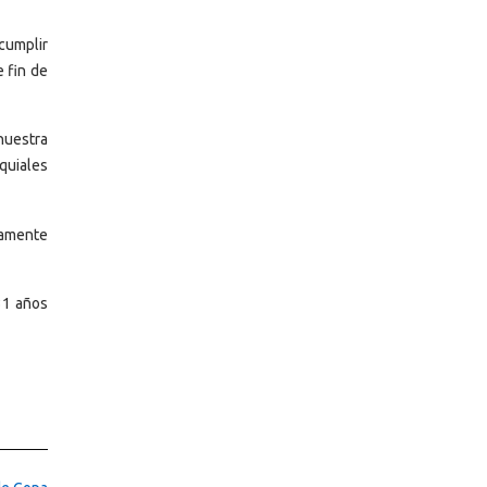
 cumplir
e fin de
nuestra
oquiales
viamente
31 años