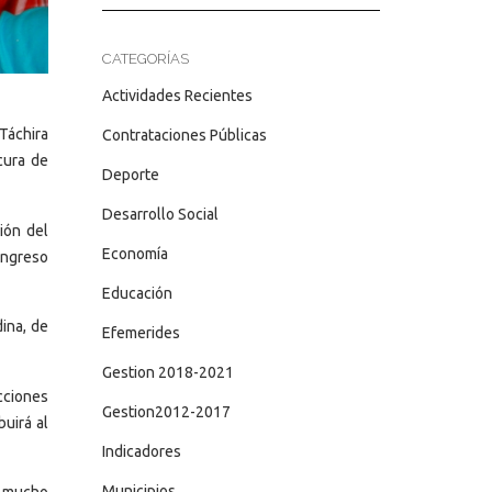
CATEGORÍAS
Actividades Recientes
Táchira
Contrataciones Públicas
cura de
Deporte
Desarrollo Social
ión del
Economía
congreso
Educación
dina, de
Efemerides
Gestion 2018-2021
ecciones
Gestion2012-2017
buirá al
Indicadores
Municipios
n mucho