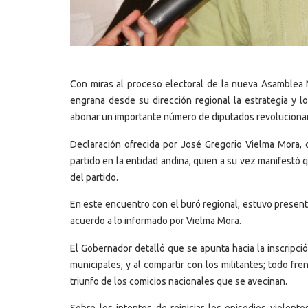
Con miras al proceso electoral de la nueva Asamblea N
engrana desde su dirección regional la estrategia y l
abonar un importante número de diputados revolucionar
Declaración ofrecida por José Gregorio Vielma Mora, c
partido en la entidad andina, quien a su vez manifestó 
del partido.
En este encuentro con el buró regional, estuvo presente
acuerdo a lo informado por Vielma Mora.
El Gobernador detalló que se apunta hacia la inscripció
municipales, y al compartir con los militantes; todo fre
triunfo de los comicios nacionales que se avecinan.
Sobre los intentos de reiniciar los episodios violent