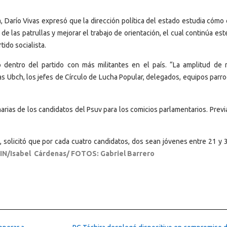
a, Darío Vivas expresó que la dirección política del estado estudia cómo
e las patrullas y mejorar el trabajo de orientación, el cual continúa est
ido socialista.
 dentro del partido con más militantes en el país. “La amplitud de 
as Ubch, los jefes de Círculo de Lucha Popular, delegados, equipos parr
imarias de los candidatos del Psuv para los comicios parlamentarios. Pre
o, solicitó que por cada cuatro candidatos, dos sean jóvenes entre 21 y 
IN/Isabel Cárdenas/ FOTOS: Gabriel Barrero