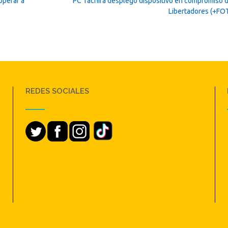
operar a
PC Táchira desplegó dispositivo en compromiso 
Libertadores (+F
REDES SOCIALES