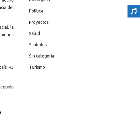
ncia del
Política
Proyectos
ial, la
Salud
quienes
Simbolos
Sin categoría
Turismo
país 43
seguido
l