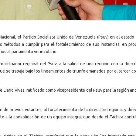
acional, el Partido Socialista Unido de Venezuela (Psuv) en el estado 
os métodos a cumplir para el fortalecimiento de sus instancias, en pro
ios al parlamento venezolano.
oordinador regional del Psuv, a la salida de una reunión con la direcc
que se trabaja bajo los lineamientos de triunfo emanados por el tercer 
 Darío Vivas, ratificado como vicepresidente del Psuv para la región an
n de nuevos votantes, al fortalecimiento de la dirección regional y dir
nte a la consolidación de un equipo integral que desde el Táchira contri
os vividos en el Táchira, manifestó que la oposición “ha intentado co