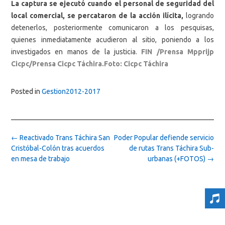
La captura se ejecutó cuando el personal de seguridad del
local comercial, se percataron de la acción ilícita,
logrando
detenerlos, posteriormente comunicaron a los pesquisas,
quienes inmediatamente acudieron al sitio, poniendo a los
investigados en manos de la justicia.
FIN /Prensa Mpprijp
Cicpc/Prensa Cicpc Táchira.Foto: Cicpc Táchira
Posted in
Gestion2012-2017
Post
←
Reactivado Trans Táchira San
Poder Popular defiende servicio
navigation
Cristóbal-Colón tras acuerdos
de rutas Trans Táchira Sub-
en mesa de trabajo
urbanas (+FOTOS)
→