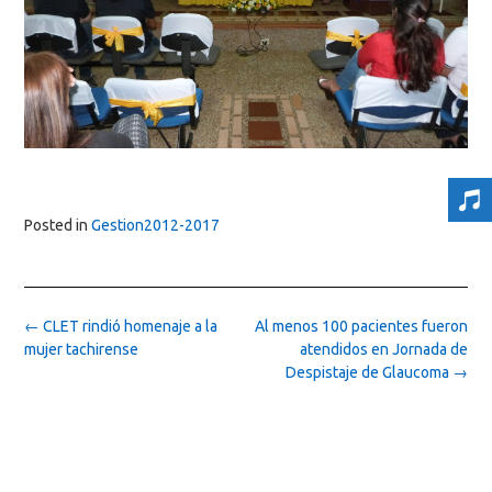
Posted in
Gestion2012-2017
Post
←
CLET rindió homenaje a la
Al menos 100 pacientes fueron
navigation
mujer tachirense
atendidos en Jornada de
Despistaje de Glaucoma
→