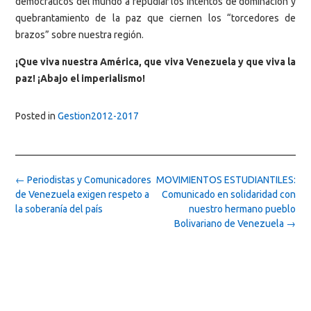
democráticos del mundo a repudiar los intentos de dominación y
quebrantamiento de la paz que ciernen los “torcedores de
brazos” sobre nuestra región.
¡Que viva nuestra América, que viva Venezuela y que viva la
paz! ¡Abajo el imperialismo!
Posted in
Gestion2012-2017
Post
←
Periodistas y Comunicadores
MOVIMIENTOS ESTUDIANTILES:
navigation
de Venezuela exigen respeto a
Comunicado en solidaridad con
la soberanía del país
nuestro hermano pueblo
Bolivariano de Venezuela
→