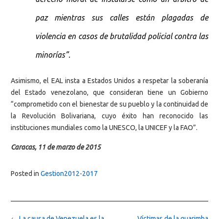
paz mientras sus calles están plagadas de
violencia en casos de brutalidad policial contra las
minorías”.
Asimismo, el EAL insta a Estados Unidos a respetar la soberanía
del Estado venezolano, que consideran tiene un Gobierno
“comprometido con el bienestar de su pueblo y la continuidad de
la Revolución Bolivariana, cuyo éxito han reconocido las
instituciones mundiales como la UNESCO, la UNICEF y la FAO”.
Caracas, 11 de marzo de 2015
Posted in
Gestion2012-2017
Post
←
La causa de Venezuela es la
Víctimas de la guarimba