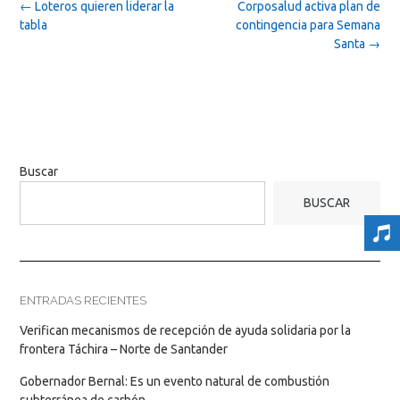
Post
←
Loteros quieren liderar la
Corposalud activa plan de
navigation
tabla
contingencia para Semana
Santa
→
Buscar
BUSCAR
ENTRADAS RECIENTES
Verifican mecanismos de recepción de ayuda solidaria por la
frontera Táchira – Norte de Santander
Gobernador Bernal: Es un evento natural de combustión
subterránea de carbón