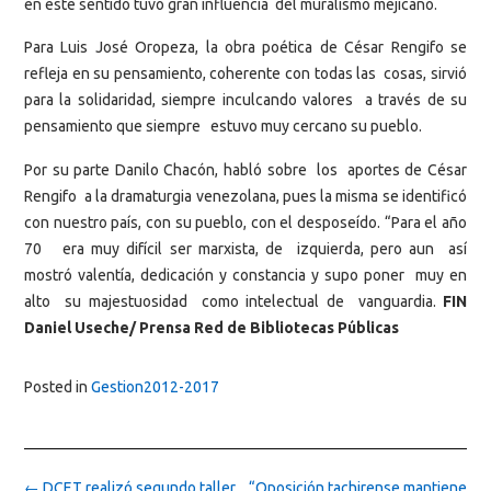
en este sentido tuvo gran influencia del muralismo mejicano.
Para Luis José Oropeza, la obra poética de César Rengifo se
refleja en su pensamiento, coherente con todas las cosas, sirvió
para la solidaridad, siempre inculcando valores a través de su
pensamiento que siempre estuvo muy cercano su pueblo.
Por su parte Danilo Chacón, habló sobre los aportes de César
Rengifo a la dramaturgia venezolana, pues la misma se identificó
con nuestro país, con su pueblo, con el desposeído. “Para el año
70 era muy difícil ser marxista, de izquierda, pero aun así
mostró valentía, dedicación y constancia y supo poner muy en
alto su majestuosidad como intelectual de vanguardia.
FIN
Daniel Useche/ Prensa Red de Bibliotecas Públicas
Posted in
Gestion2012-2017
Post
←
DCET realizó segundo taller
“Oposición tachirense mantiene