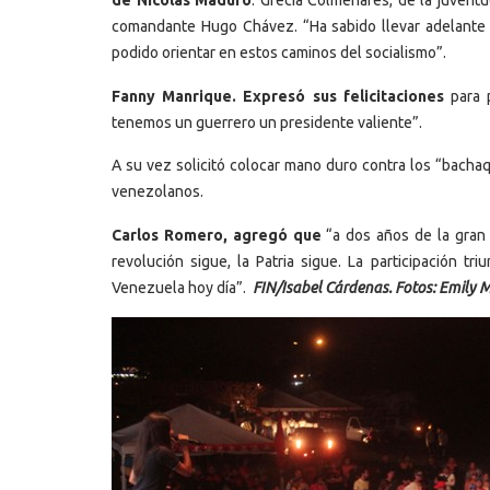
de Nicolás Maduro
. Grecia Colmenares, de la juvent
comandante Hugo Chávez. “Ha sabido llevar adelante e
podido orientar en estos caminos del socialismo”.
Fanny Manrique. Expresó sus felicitaciones
para p
tenemos un guerrero un presidente valiente”.
A su vez solicitó colocar mano duro contra los “bachaq
venezolanos.
Carlos Romero, agregó que
“a dos años de la gran 
revolución sigue, la Patria sigue. La participación 
Venezuela hoy día”.
FIN/Isabel Cárdenas. Fotos: Emily 