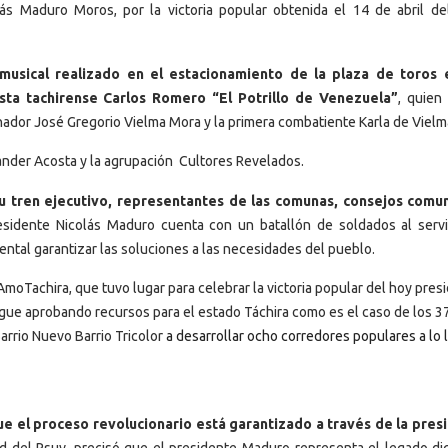
ás Maduro Moros, por la victoria popular obtenida el 14 de abril de
musical realizado en el estacionamiento de la plaza de toros 
tista tachirense Carlos Romero “El Potrillo de Venezuela”
, quien
rnador José Gregorio Vielma Mora y la primera combatiente Karla de Vielm
exander Acosta y la agrupación Cultores Revelados.
u tren ejecutivo, representantes de las comunas, consejos comu
esidente Nicolás Maduro cuenta con un batallón de soldados al servi
ntal garantizar las soluciones a las necesidades del pueblo.
#AmoTachira, que tuvo lugar para celebrar la victoria popular del hoy pres
igue aprobando recursos para el estado Táchira como es el caso de los 3
arrio Nuevo Barrio Tricolor
a desarrollar ocho corredores populares a lo 
e el proceso revolucionario está garantizado a través de la pres