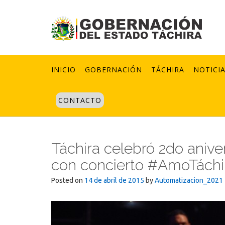
Skip
to
content
INICIO
GOBERNACIÓN
TÁCHIRA
NOTICI
CONTACTO
Táchira celebró 2do anive
con concierto #AmoTáchi
Posted on
14 de abril de 2015
by
Automatizacion_2021