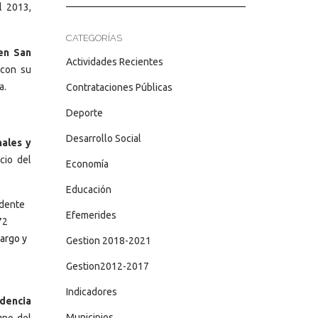
l 2013,
CATEGORÍAS
en San
Actividades Recientes
 con su
a.
Contrataciones Públicas
Deporte
Desarrollo Social
nales y
cio del
Economía
Educación
idente
Efemerides
72
largo y
Gestion 2018-2021
Gestion2012-2017
Indicadores
idencia
Municipios