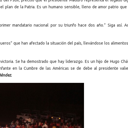
ud del Psuv, precisó que el presidente Maduro representa el legado di
l plan de la Patria. Es un humano sensible, lleno de amor patrio que
rimer mandatario nacional por su triunfo hace dos año.” Siga así. A
ueros” que han afectado la situación del país, llevándose los alimentos
victoria. Se ha demostrado que hay liderazgo. Es un hijo de Hugo Chá
triunfante en la Cumbre de las Américas se de debe al presidente vali
Méndez.