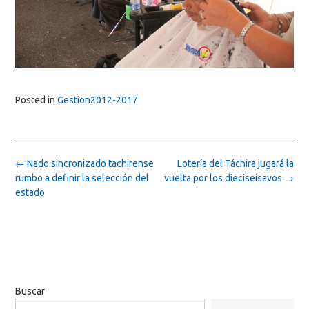
Posted in
Gestion2012-2017
Post
←
Nado sincronizado tachirense
Lotería del Táchira jugará la
navigation
rumbo a definir la selección del
vuelta por los dieciseisavos
→
estado
Buscar