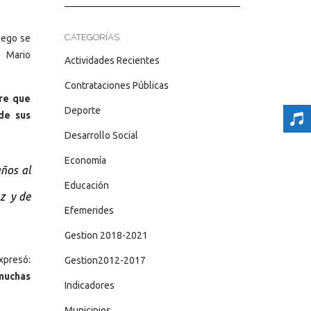
CATEGORÍAS
uego se
r Mario
Actividades Recientes
Contrataciones Públicas
re que
Deporte
de sus
Desarrollo Social
Economía
ños al
Educación
az y de
Efemerides
Gestion 2018-2021
xpresó:
Gestion2012-2017
muchas
Indicadores
Municipios