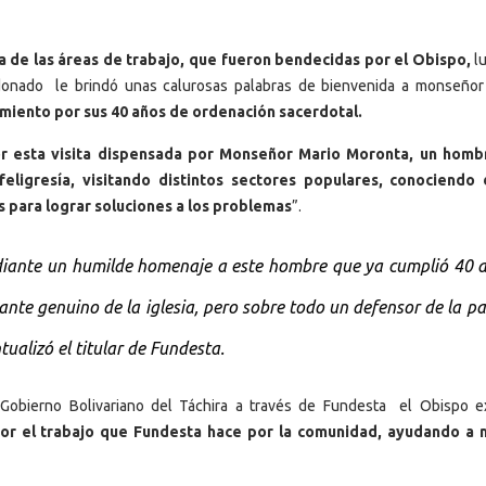
na de las áreas de trabajo, que fueron bendecidas por el Obispo,
l
aldonado le brindó unas calurosas palabras de bienvenida a monseño
imiento por sus 40 años de ordenación sacerdotal.
r esta visita dispensada por Monseñor Mario Moronta, un homb
ligresía, visitando distintos sectores populares, conociendo 
s para lograr soluciones a los problemas
”.
ediante un humilde homenaje a este hombre que ya cumplió 40 a
ante genuino de la iglesia, pero sobre todo un defensor de la p
ualizó el titular de Fundesta.
 Gobierno Bolivariano del Táchira a través de Fundesta el Obispo e
or el trabajo que Fundesta hace por la comunidad, ayudando a 