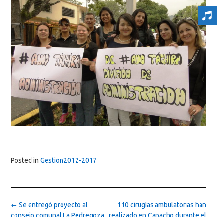
Posted in
Gestion2012-2017
Post
←
Se entregó proyecto al
110 cirugías ambulatorias han
navigation
consejo comunal La Pedregoza
realizado en Capacho durante el