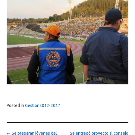
Posted in
Gestion2012-2017
Post
←
Se preparan jóvenes del
Se entregó proyecto al consejo