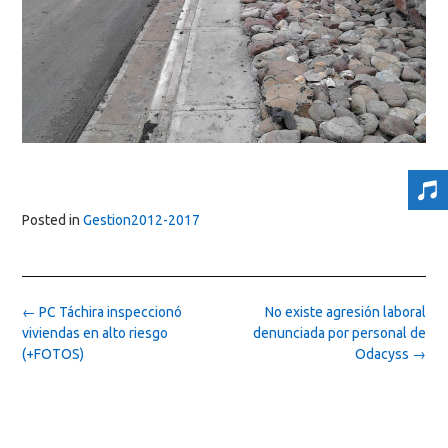
Posted in
Gestion2012-2017
Post
←
PC Táchira inspeccionó
No existe agresión laboral
navigation
viviendas en alto riesgo
denunciada por personal de
(+FOTOS)
Odacyss
→