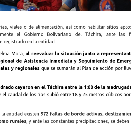
ias, viales o de alimentación, así como habilitar sitios apto
lmente el Gobierno Bolivariano del Táchira, ante las f
n registrado en la entidad.
Vielma Mora,
al reevaluar la situación junto a representan
egional de Asistencia Inmediata y Seguimiento de Emer
nales y regionales
que se sumarán al Plan de acción por lluv
adrado cayeron en el Táchira entre la 1:00 de la madrugada
 el caudal de los ríos subió entre 18 y 25 metros cúbicos por
 la entidad existen
972 fallas de borde activas, deslizamie
omo rurales
, y ante las constantes precipitaciones, se debe