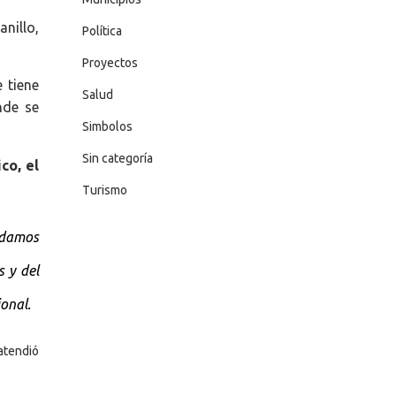
anillo,
Política
Proyectos
 tiene
Salud
nde se
Simbolos
Sin categoría
co, el
Turismo
ndamos
s y del
ional.
atendió