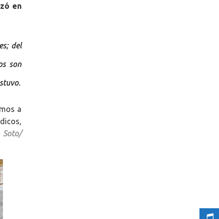
izó en
s; del
os son
stuvo.
amos a
dicos,
 Soto/