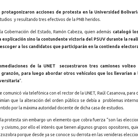
protagonizaron acciones de protesta en la Universidad Bolivar
tudios y resultando tres efectivos de la PNB heridos.
e la Gobernación del Estado, Ramón Cabeza, quien además
catalogó lo
 explicación sino la contundente victoria del PSUV durante la real
escoger a los candidatos que participarán en la contienda elector
inmediaciones de la UNET secuestraron tres camiones volteo
granzón, para luego abordar otros vehículos que los llevarían a
versitaria
”.
e comunicó vía telefónica con el rector de la UNET, Raúl Casanova, para 
mían que la alteración del orden público se debía a problemas interno
tido por la máxima autoridad docente de dicha casa de estudios.
 la protesta sin embargo un elemento que cobra fuerza “son las eleccio
y civismo, por ello el interés que tienen algunos grupos opositores, qu
r zozobra porque desde ya se conoce su derrota en las venideras eleccio