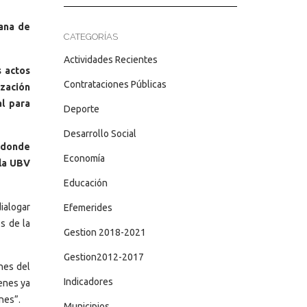
iana de
CATEGORÍAS
Actividades Recientes
s actos
Contrataciones Públicas
ización
al para
Deporte
Desarrollo Social
 donde
Economía
 la UBV
Educación
dialogar
Efemerides
s de la
Gestion 2018-2021
Gestion2012-2017
nes del
Indicadores
ienes ya
nes”.
Municipios