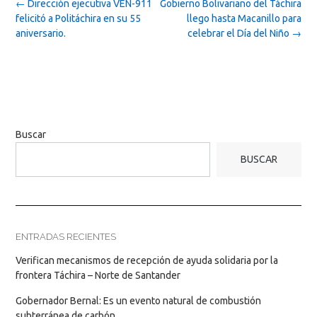
Post
←
Dirección ejecutiva VEN-911
Gobierno Bolivariano del Táchira
navigation
felicitó a Politáchira en su 55
llego hasta Macanillo para
aniversario.
celebrar el Día del Niño
→
Buscar
BUSCAR
ENTRADAS RECIENTES
Verifican mecanismos de recepción de ayuda solidaria por la
frontera Táchira – Norte de Santander
Gobernador Bernal: Es un evento natural de combustión
subterránea de carbón