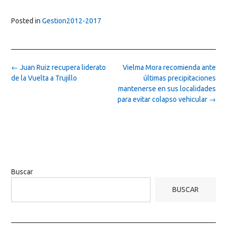
Posted in
Gestion2012-2017
Post
←
Juan Ruiz recupera liderato
Vielma Mora recomienda ante
navigation
de la Vuelta a Trujillo
últimas precipitaciones
mantenerse en sus localidades
para evitar colapso vehicular
→
Buscar
BUSCAR