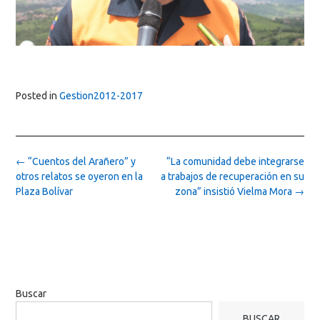
Posted in
Gestion2012-2017
Post
←
“Cuentos del Arañero” y
“La comunidad debe integrarse
navigation
otros relatos se oyeron en la
a trabajos de recuperación en su
Plaza Bolívar
zona” insistió Vielma Mora
→
Buscar
BUSCAR