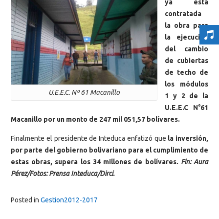
ya está
contratada
la obra para
la ejecución
del cambio
de cubiertas
de techo de
los módulos
U.E.E.C. Nº 61 Macanillo
1 y 2 de la
U.E.E.C N°61
Macanillo por un monto de 247 mil 051,57 bolívares.
Finalmente el presidente de Inteduca enfatizó que
la inversión,
por parte del gobierno bolivariano para el cumplimiento de
estas obras, supera los 34 millones de bolívares.
Fin: Aura
Pérez/Fotos: Prensa Inteduca/Dirci.
Posted in
Gestion2012-2017