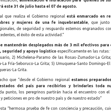
á este 31 de julio hasta el 07 de agosto.
al que realiza el Gobierno regional
está enmarcado en re
ombres y mujeres de una fe inquebrantable
, que junto
 regionales, de seguridad y resguardo estemos engranados c
edentes, el éxito de esta actividad.”
e mantendrán desplegados más de 3 mil efectivos para 
, seguridad y apoyo logístico
específicamente en las rutas: 
uario, 2) Michelena-Paramo de las Rosas-Zumador-La Grita;
a-La Fría-Seboruco-La Grita; 5) Umuquena-Santo Domingo-El 
queras-La Grita.
spacho que “desde el Gobierno regional
estamos preparados
stados del país para recibirlos y brindarles toda n
 punto, los peregrinos partirán hacia el encuentro con el
o y peticiones en pro de nuestro país y de nuestro estado”
 esta “hermosa prueba de fe con conciencia y precaución, cu