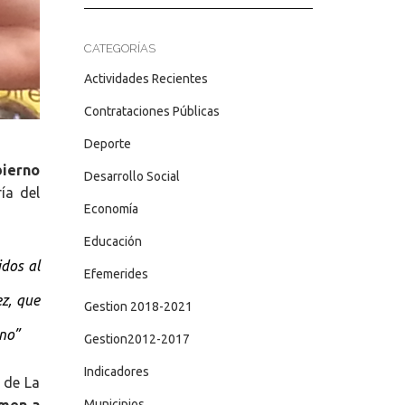
CATEGORÍAS
Actividades Recientes
Contrataciones Públicas
Deporte
bierno
Desarrollo Social
ría del
Economía
Educación
idos al
Efemerides
z, que
Gestion 2018-2021
eno”
Gestion2012-2017
Indicadores
 de La
umen a
Municipios