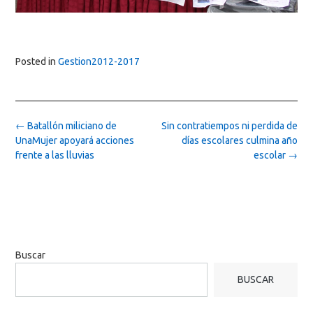
Posted in
Gestion2012-2017
Post
←
Batallón miliciano de
Sin contratiempos ni perdida de
navigation
UnaMujer apoyará acciones
días escolares culmina año
frente a las lluvias
escolar
→
Buscar
BUSCAR