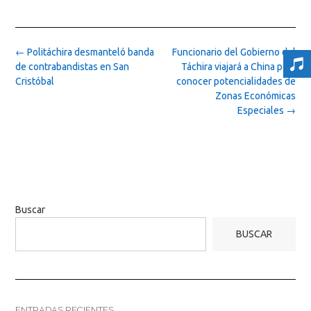
Post
←
Politáchira desmanteló banda
Funcionario del Gobierno del
navigation
de contrabandistas en San
Táchira viajará a China para
Cristóbal
conocer potencialidades de
Zonas Económicas
Especiales
→
Buscar
BUSCAR
ENTRADAS RECIENTES