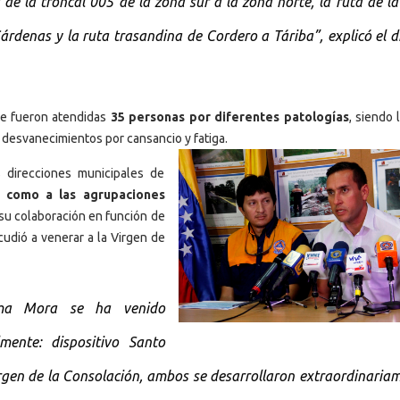
a de la troncal 005 de la zona sur a la zona norte, la ruta de la
rdenas y la ruta trasandina de Cordero a Táriba”, explicó el d
ue fueron atendidas
35 personas por diferentes patologías
, siendo 
desvanecimientos por cansancio y fatiga.
 direcciones municipales de
í como a las agrupaciones
 su colaboración en función de
cudió a venerar a la Virgen de
elma Mora se ha venido
ente: dispositivo Santo
Virgen de la Consolación, ambos se desarrollaron extraordinaria