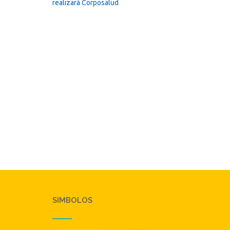
navigation
realizará Corposalud
SIMBOLOS