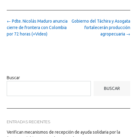
Post
←
Pdte. Nicolás Maduro anuncia
Gobierno del Táchira y Asogata
navigation
cierre de frontera con Colombia
fortalecerán producción
por 72 horas (+Video)
agropecuaria
→
Buscar
BUSCAR
ENTRADAS RECIENTES
Verifican mecanismos de recepción de ayuda solidaria por la