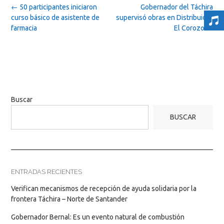
Post
←
50 participantes iniciaron
Gobernador del Táchira
navigation
curso básico de asistente de
supervisó obras en Distribuidor
farmacia
El Corozo
→
Buscar
BUSCAR
ENTRADAS RECIENTES
Verifican mecanismos de recepción de ayuda solidaria por la
frontera Táchira – Norte de Santander
Gobernador Bernal: Es un evento natural de combustión