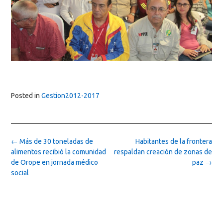
Posted in
Gestion2012-2017
Post
←
Más de 30 toneladas de
Habitantes de la frontera
navigation
alimentos recibió la comunidad
respaldan creación de zonas de
de Orope en jornada médico
paz
→
social