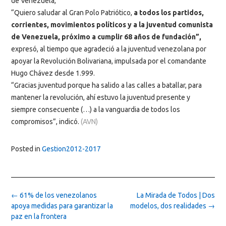
de Venezuela,
“Quiero saludar al Gran Polo Patriótico,
a todos los partidos,
corrientes, movimientos políticos y a la juventud comunista
de Venezuela, próximo a cumplir 68 años de fundación”,
expresó, al tiempo que agradeció a la juventud venezolana por
apoyar la Revolución Bolivariana, impulsada por el comandante
Hugo Chávez desde 1.999.
“Gracias juventud porque ha salido a las calles a batallar, para
mantener la revolución, ahí estuvo la juventud presente y
siempre consecuente (…) a la vanguardia de todos los
compromisos”, indicó.
(AVN)
Posted in
Gestion2012-2017
Post
←
61% de los venezolanos
La Mirada de Todos | Dos
navigation
apoya medidas para garantizar la
modelos, dos realidades
→
paz en la frontera