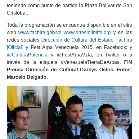
teniendo como punto de partida la Plaza Bolívar de San
Cristóbal.
Toda la programación se encuentra disponible en el sitio
web
www.tachira.gob.ve
www.artesinlimite.org
y en las
redes sociales
Dirección de Cultura del Estado Táchira
[Oficial]
y Fest Arpa Venezuela 2015, en Facebook; y
@CulturaPotencia
y @FestArpaVzla, en Twitter o a
través de la etiqueta #VenezuelaTierraDeArpas
. FIN
Prensa Dirección de Cultura/ Darkys Ostos- Fotos:
Marcelo Delgado.