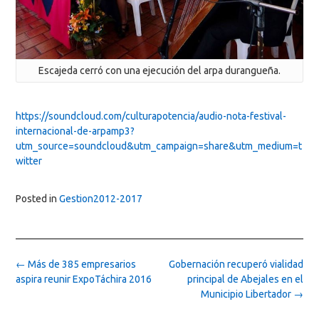
Escajeda cerró con una ejecución del arpa durangueña.
https://soundcloud.com/culturapotencia/audio-nota-festival-
internacional-de-arpamp3?
utm_source=soundcloud&utm_campaign=share&utm_medium=t
witter
Posted in
Gestion2012-2017
Post
←
Más de 385 empresarios
Gobernación recuperó vialidad
navigation
aspira reunir ExpoTáchira 2016
principal de Abejales en el
Municipio Libertador
→