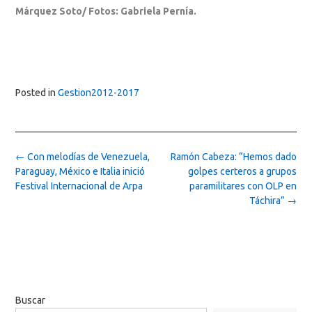
Márquez Soto/ Fotos: Gabriela Pernía.
Posted in
Gestion2012-2017
Post
←
Con melodías de Venezuela,
Ramón Cabeza: “Hemos dado
navigation
Paraguay, México e Italia inició
golpes certeros a grupos
Festival Internacional de Arpa
paramilitares con OLP en
Táchira”
→
Buscar