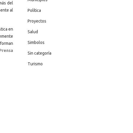
más del
mente al
Política
Proyectos
stica en
Salud
blemente
Simbolos
 forman
Prensa
Sin categoría
Turismo