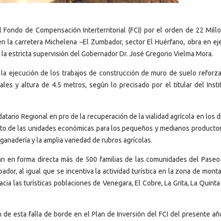
l Fondo de Compensación Interterritorial (FCI) por el orden de 22 Mill
 en la carretera Michelena –El Zumbador, sector El Huérfano, obra en ej
o la estricta supervisión del Gobernador Dr. José Gregorio Vielma Mora.
n la ejecución de los trabajos de construcción de muro de suelo reforz
ales y altura de 4.5 metros, según lo precisado por el titular del Inst
tario Regional en pro de la recuperación de la vialidad agrícola en los 
iento de las unidades económicas para los pequeños y medianos producto
, ganadería y la amplia variedad de rubros agrícolas.
ian en forma directa más de 500 familias de las comunidades del Paseo
or, al igual que se incentiva la actividad turística en la zona de mont
ia las turísticas poblaciones de Venegara, El Cobre, La Grita, La Quinta
de esta falla de borde en el Plan de Inversión del FCI del presente añ