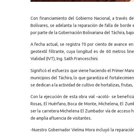
Con financiamiento del Gobierno Nacional, a través de
Bolívares, se adelanta la reparación de falla de borde
por parte de la Gobernación Bolivariana del Táchira, baj
A fecha actual, se registra 70 por ciento de avance e
geotextil filtrante, cuya longitud es de 60 metros line
Vialidad (IVT), Ing. Saith Franceschini.
Significó el esfuerzo que viene haciendo el Primer Manda
municipios del Táchira, lo que garantiza el fortalecim
se dedican a la actividad de cultivo de hortalizas, frutas
Con la ejecución de esta obra vial –acotó- se benefic
Rosas, El Huérfano, Boca de Monte, Michelena, El Zumbad
ser la carretera Michelena El Zumbador vía de acceso hac
de amplia afluencia de visitantes.
-Nuestro Gobernador Vielma Mora incluyó la reparación 