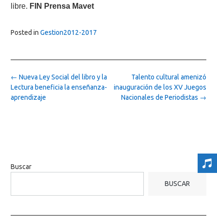
libre.
FIN Prensa Mavet
Posted in
Gestion2012-2017
Post
←
Nueva Ley Social del libro y la
Talento cultural amenizó
navigation
Lectura beneficia la enseñanza-
inauguración de los XV Juegos
aprendizaje
Nacionales de Periodistas
→
Buscar
BUSCAR