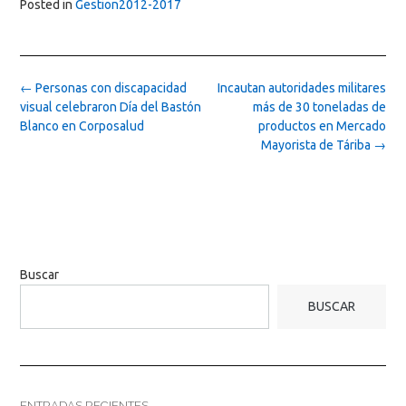
Posted in
Gestion2012-2017
Post
←
Personas con discapacidad
Incautan autoridades militares
navigation
visual celebraron Día del Bastón
más de 30 toneladas de
Blanco en Corposalud
productos en Mercado
Mayorista de Táriba
→
Buscar
BUSCAR
ENTRADAS RECIENTES