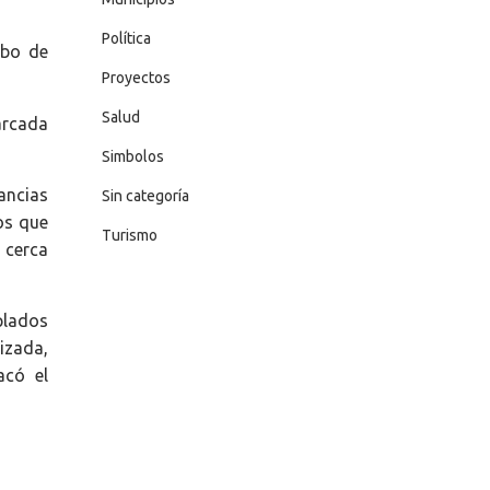
Política
obo de
Proyectos
Salud
arcada
Simbolos
ancias
Sin categoría
os que
Turismo
, cerca
plados
izada,
acó el