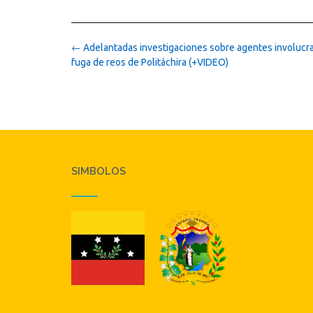
Post
←
Adelantadas investigaciones sobre agentes involucra
navigation
fuga de reos de Politáchira (+VIDEO)
SIMBOLOS