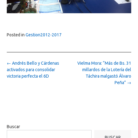
Posted in
Gestion2012-2017
Post
←
Andrés Bello y Cárdenas
Vielma Mora: “Más de Bs. 31
navigation
activados para consolidar
millardos de la Lotería del
victoria perfecta el 6D
Táchira malgastó Álvaro
Peña”
→
Buscar
BUSCAR