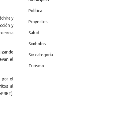
Política
chira y
Proyectos
cción y
cuencia
Salud
Simbolos
lizando
Sin categoría
levan el
Turismo
 por el
itos al
IAPRET).