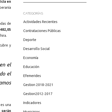
nicia en
beranía
CATEGORÍAS
Actividades Recientes
adas de
482,05
Contrataciones Públicas
hira.
Deporte
tubre y
Desarrollo Social
Economía
en el
Educación
do el
Efemerides
tamos
Gestion 2018-2021
Gestion2012-2017
Indicadores
 es una
 serán
Municipios