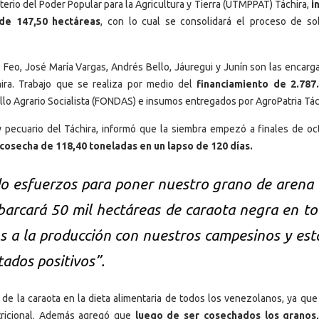
sterio del Poder Popular para la Agricultura y Tierra (UTMPPAT) Táchira,
i
 de 147,50 hectáreas
, con lo cual se consolidará el proceso de so
Feo, José María Vargas, Andrés Bello, Jáuregui y Junín son las encarg
ira. Trabajo que se realiza por medio del
financiamiento de 2.787.
llo Agrario Socialista (FONDAS) e insumos entregados por AgroPatria Tác
 y pecuario del Táchira, informó que la siembra empezó a finales de oc
cosecha de 118,40 toneladas en un lapso de 120 días.
o esfuerzos para poner nuestro grano de arena 
barcará 50 mil hectáreas de caraota negra en to
os a la producción con nuestros campesinos y es
ados positivos”.
de la caraota en la dieta alimentaria de todos los venezolanos, ya que
tricional. Además agregó que
luego de ser cosechados los granos,