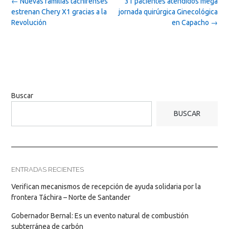
Post
←
Nuevas familias tachirenses
31 pacientes atendidos mega
navigation
estrenan Chery X1 gracias a la
jornada quirúrgica Ginecológica
Revolución
en Capacho
→
Buscar
BUSCAR
ENTRADAS RECIENTES
Verifican mecanismos de recepción de ayuda solidaria por la
frontera Táchira – Norte de Santander
Gobernador Bernal: Es un evento natural de combustión
subterránea de carbón