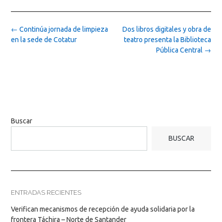
Post
←
Continúa jornada de limpieza
Dos libros digitales y obra de
navigation
en la sede de Cotatur
teatro presenta la Biblioteca
Pública Central
→
Buscar
BUSCAR
ENTRADAS RECIENTES
Verifican mecanismos de recepción de ayuda solidaria por la
frontera Táchira – Norte de Santander