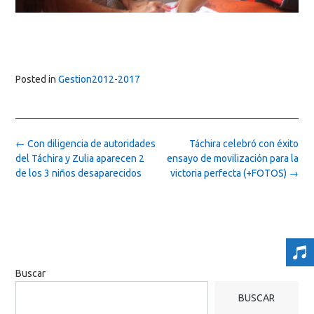
Posted in
Gestion2012-2017
Post
←
Con diligencia de autoridades
Táchira celebró con éxito
navigation
del Táchira y Zulia aparecen 2
ensayo de movilización para la
de los 3 niños desaparecidos
victoria perfecta (+FOTOS)
→
Buscar
BUSCAR