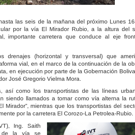
asta las seis de la mañana del próximo Lunes 16
lar por la vía El Mirador Rubio, a la altura del s
l, importante carretera que conduce al eje front
 drenajes (horizontal y transversal) que ameri
aforma vial, en el marco de la continuación de la o
ata, en ejecución por parte de la Gobernación Boliv
nador José Gregorio Vielma Mora.
, así como los transportistas de las líneas urba
án siendo llamados a tomar como vía alterna la rut
l Mirador”, mientras que los transportistas del sec
nte por la carretera El Corozo-La Petrolea-Rubio.
IVT), Ing. Saith
e de la vía se