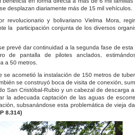
beneficia en forma directa a más de 6 mil familias 
 se desplazan diariamente más de 15 mil vehículos.
r revolucionario y bolivariano Vielma Mora, regi
ante la participación conjunta de los diversos orga
se prevé dar continuidad a la segunda fase de esta 
o de pantalla de pilotes anclados, estimándo
a a 50 metros.
e se acometió la instalación de 150 metros de tuber
ambién se construyó boca de visita de conexión, sum
tido San Cristóbal-Rubio y un cabezal de descarga a
zar la adecuada captación de las aguas de escorre
ltración, subsanándose esta problemática de vieja d
P 8.314)