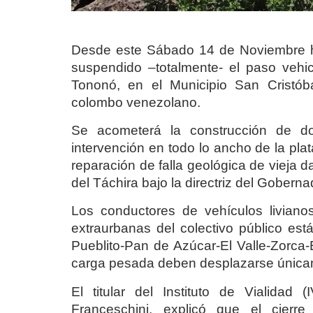
Desde este Sábado 14 de Noviembre h
suspendido –totalmente- el paso vehicu
Tononó, en el Municipio San Cristóba
colombo venezolano.
Se acometerá la construcción de dos
intervención en todo lo ancho de la plat
reparación de falla geológica de vieja d
del Táchira bajo la directriz del Gober
Los conductores de vehículos livianos
extraurbanas del colectivo público est
Pueblito-Pan de Azúcar-El Valle-Zorca-E
carga pesada deben desplazarse únicame
El titular del Instituto de Vialidad (
Franceschini, explicó que el cierr