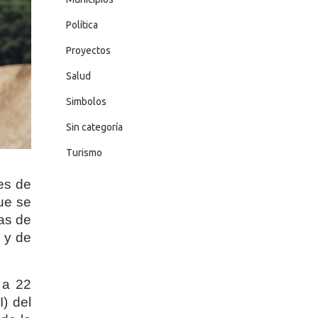
Política
Proyectos
Salud
Simbolos
Sin categoría
Turismo
es de
que se
as de
 y de
 a 22
I) del