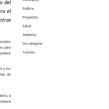
o del
Política
ra el
Proyectos
otras
Salud
Simbolos
sociales
Sin categoría
es para
Turismo
ciembre
es y los
rías de
tera, a
primera