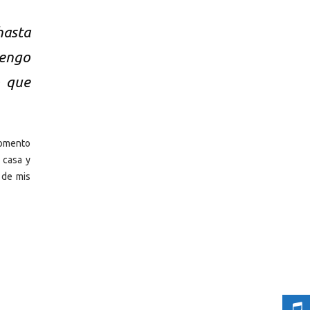
hasta
tengo
o que
momento
 casa y
 de mis