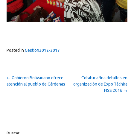
Posted in
Gestion2012-2017
Post
←
Gobierno Bolivariano ofrece
Cotatur afina detalles en
navigation
atención al pueblo de Cárdenas
organización de Expo Táchira
FISS 2016
→
Buscar