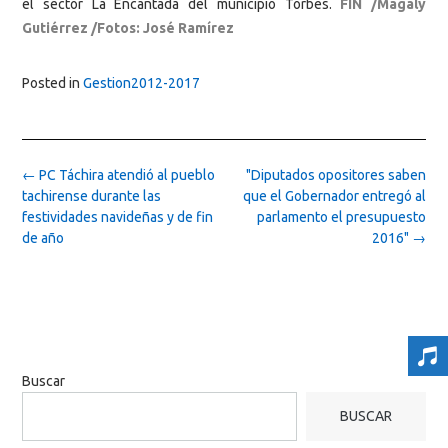
el sector La Encantada del municipio Torbes.
FIN
/Magaly
Gutiérrez /Fotos: José Ramírez
Posted in
Gestion2012-2017
Post
←
PC Táchira atendió al pueblo
"Diputados opositores saben
navigation
tachirense durante las
que el Gobernador entregó al
festividades navideñas y de fin
parlamento el presupuesto
de año
2016"
→
Buscar
BUSCAR