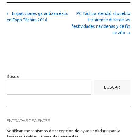
Post
←
Inspecciones garantizan éxito
PC Táchira atendió al pueblo
navigation
en Expo Táchira 2016
tachirense durante las
festividades navideñas y de fin
de año
→
Buscar
BUSCAR
ENTRADAS RECIENTES
Verifican mecanismos de recepción de ayuda solidaria por la