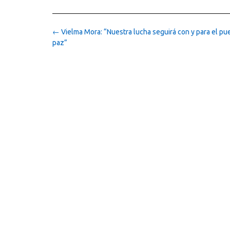
Post
←
Vielma Mora: “Nuestra lucha seguirá con y para el pu
navigation
paz”