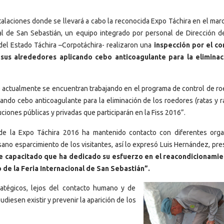
stalaciones donde se llevará a cabo la reconocida Expo Táchira en el mar
nal de San Sebastián, un equipo integrado por personal de Dirección d
 del Estado Táchira –Corpotáchira- realizaron una
inspección por el c
 sus alrededores aplicando cebo anticoagulante para la elimina
ue actualmente se encuentran trabajando en el programa de control de ro
cando cebo anticoagulante para la eliminación de los roedores (ratas y 
ciones públicas y privadas que participarán en la Fiss 2016”.
 de la Expo Táchira 2016 ha mantenido contacto con diferentes org
sano esparcimiento de los visitantes, así lo expresó Luis Hernández, pre
e capacitado que ha dedicado su esfuerzo en el reacondicionami
 de la Feria Internacional de San Sebastián”.
ratégicos, lejos del contacto humano y de
diesen existir y prevenir la aparición de los