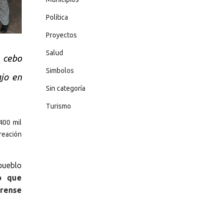
Política
Proyectos
Salud
 cebo
Simbolos
ajo en
Sin categoría
Turismo
400 mil
creación
pueblo
to que
irense