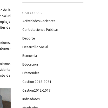
co de la
CATEGORÍAS
e Salud
Actividades Recientes
omplejo
ción de
Contrataciones Públicas
Deporte
edores,
Desarrollo Social
ratones)
Economía
anismos
Educación
sidente
Efemerides
ento de
Gestion 2018-2021
Gestion2012-2017
Indicadores
Municipios