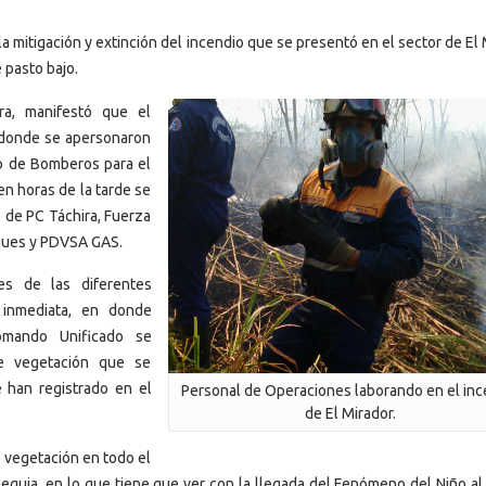
 la mitigación y extinción del incendio que se presentó en el sector de El
 pasto bajo.
ira, manifestó que el
 donde se apersonaron
po de Bomberos para el
en horas de la tarde se
l de PC Táchira, Fuerza
rques y PDVSA GAS.
es de las diferentes
 inmediata, en donde
omando Unificado se
de vegetación que se
 han registrado en el
Personal de Operaciones laborando en el inc
de El Mirador.
 vegetación en todo el
equia, en lo que tiene que ver con la llegada del Fenómeno del Niño al