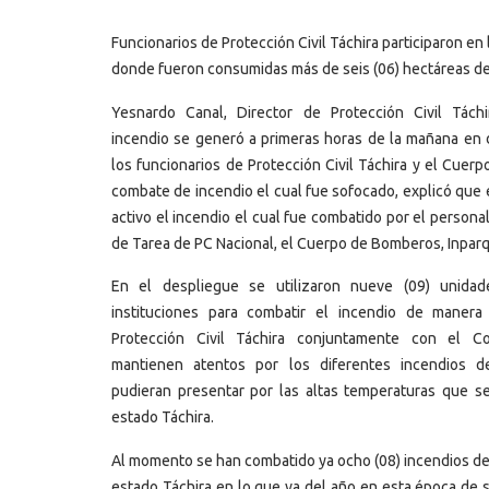
Funcionarios de Protección Civil Táchira participaron en
donde fueron consumidas más de seis (06) hectáreas de
Yesnardo Canal, Director de Protección Civil Tách
incendio se generó a primeras horas de la mañana en
los funcionarios de Protección Civil Táchira y el Cuer
combate de incendio el cual fue sofocado, explicó que 
activo el incendio el cual fue combatido por el persona
de Tarea de PC Nacional, el Cuerpo de Bomberos, Inpa
En el despliegue se utilizaron nueve (09) unidad
instituciones para combatir el incendio de manera
Protección Civil Táchira conjuntamente con el C
mantienen atentos por los diferentes incendios 
pudieran presentar por las altas temperaturas que se
estado Táchira.
Al momento se han combatido ya ocho (08) incendios de
estado Táchira en lo que va del año en esta época de s