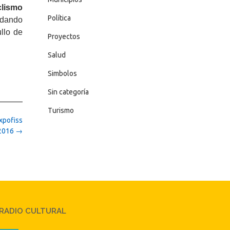
clismo
Política
indando
ullo de
Proyectos
Salud
Simbolos
Sin categoría
Turismo
Expofiss
2016
→
RADIO CULTURAL