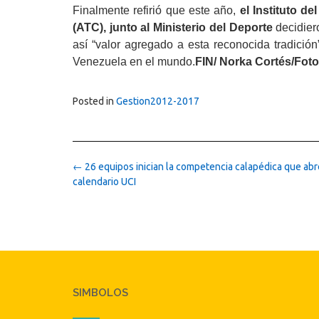
Finalmente refirió que este año,
el Instituto d
(ATC), junto al Ministerio del Deporte
decidiero
así “valor agregado a esta reconocida tradición
Venezuela en el mundo.
FIN/ Norka Cortés/Foto
Posted in
Gestion2012-2017
Post
←
26 equipos inician la competencia calapédica que abr
navigation
calendario UCI
SIMBOLOS