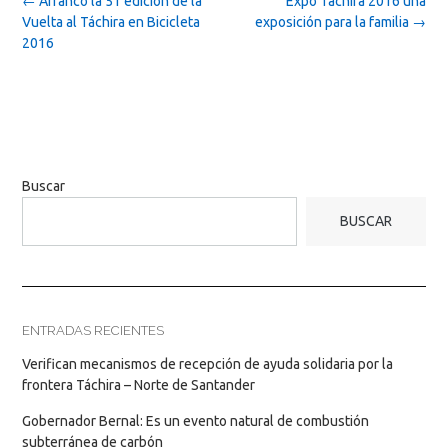
←
Arrancó la 51 edición de la
Expo Táchira 2016 una
navigation
Vuelta al Táchira en Bicicleta
exposición para la familia
→
2016
Buscar
BUSCAR
ENTRADAS RECIENTES
Verifican mecanismos de recepción de ayuda solidaria por la
frontera Táchira – Norte de Santander
Gobernador Bernal: Es un evento natural de combustión
subterránea de carbón